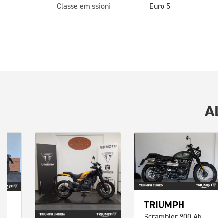
Classe emissioni
Euro 5
A
TRIUMPH
Scrambler 900 Abs E5
Bonneville 900 T100 Black