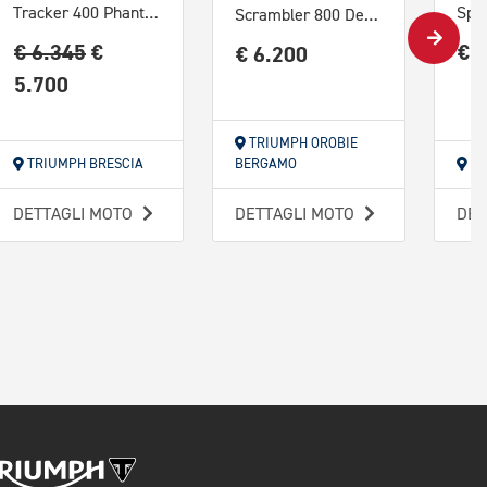
Tracker 400 Phantom Black Abs
Spe
Scrambler 800 Desert Sled Red
€ 6.345
€
€ 
€ 6.200
5.700
TRIUMPH OROBIE
TRIUMPH BRESCIA
BERGAMO
TR
DETTAGLI MOTO
DETTAGLI MOTO
DET