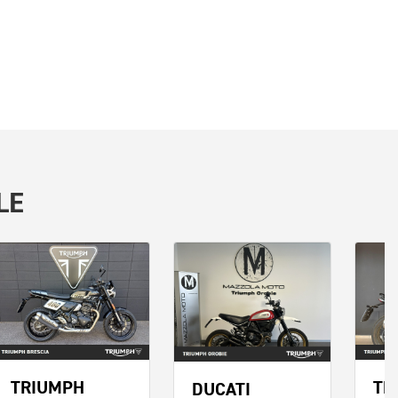
LE
TRIUMPH
TR
DUCATI