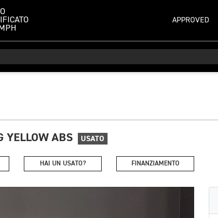
TO
IFICATO
APPROVED
UMPH
G YELLOW ABS
USATO
HAI UN USATO?
FINANZIAMENTO