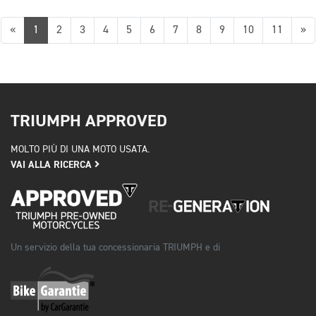
Precedente
Su
«
1
2
3
4
5
6
7
8
9
10
11
»
TRIUMPH APPROVED
MOLTO PIÙ DI UNA MOTO USATA.
VAI ALLA RICERCA
Un servizio della tua concessionaria TRIUMPH e di