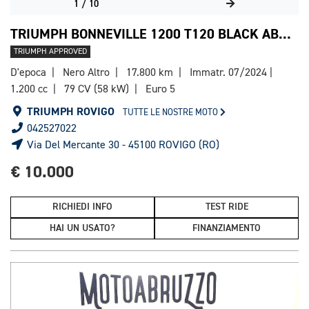
1
/
10
TRIUMPH BONNEVILLE 1200 T120 BLACK ABS E5
TRIUMPH APPROVED
D'epoca
Nero Altro
17.800 km
Immatr. 07/2024
1.200 cc
79 CV (58 kW)
Euro 5
TRIUMPH ROVIGO
TUTTE LE NOSTRE MOTO
042527022
Via Del Mercante 30 - 45100 ROVIGO (RO)
€ 10.000
RICHIEDI INFO
TEST RIDE
HAI UN USATO?
FINANZIAMENTO