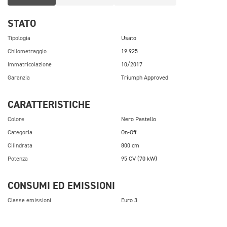
STATO
Tipologia
Usato
Chilometraggio
19.925
Immatricolazione
10/2017
Garanzia
Triumph Approved
CARATTERISTICHE
Colore
Nero Pastello
Categoria
On-Off
Cilindrata
800 cm
Potenza
95 CV (70 kW)
CONSUMI ED EMISSIONI
Classe emissioni
Euro 3