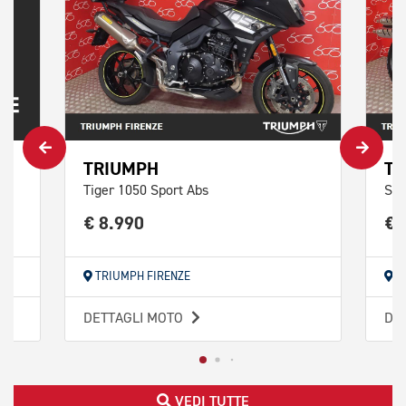
TRIUMPH
TR
Tiger 1050 Sport Abs
Scr
€ 8.990
€ 
TRIUMPH FIRENZE
T
DETTAGLI MOTO
DE
VEDI TUTTE