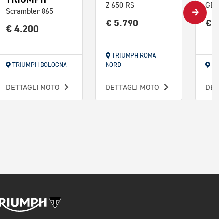
Z 650 RS
GB 
Scrambler 865
€ 5.790
€ 
€ 4.200
TRIUMPH ROMA
TRIUMPH BOLOGNA
NORD
TR
DETTAGLI MOTO
DETTAGLI MOTO
DET