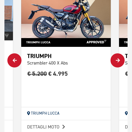
TRIUMPH
TR
Scrambler 400 X Abs
Scr
€ 5.200
€ 4.995
€ 
TRIUMPH LUCCA
T
DETTAGLI MOTO
DE