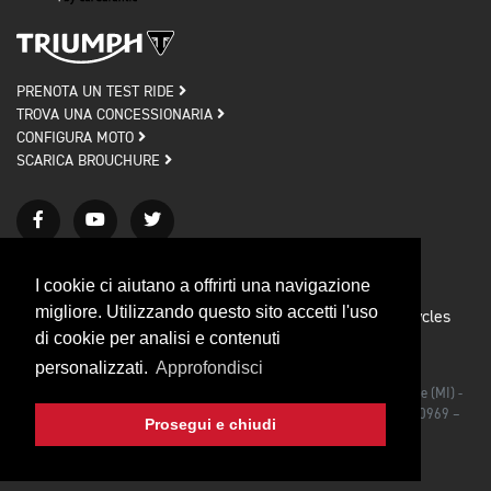
PRENOTA UN TEST RIDE
TROVA UNA CONCESSIONARIA
CONFIGURA MOTO
SCARICA BROUCHURE
I cookie ci aiutano a offrirti una navigazione
migliore. Utilizzando questo sito accetti l'uso
Privacy policy
Cookie policy
© 2026 Triumph Motorcycles
di cookie per analisi e contenuti
Credits
personalizzati.
Approfondisci
Triumph Motorcycles Srl - Via Rodolfo Morandi, 27/bis 20090 Segrate (MI) -
Iscrizione al Registro delle Imprese di Milano C.F./P.IVA IT 03492990969 –
Prosegui e chiudi
CAP. SOC. €1.000.000,00 I.V.