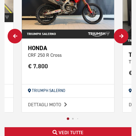
HONDA
TR
CRF 250 R Cross
TF 
€ 7.800
€ 
TRIUMPH SALERNO
T
DETTAGLI MOTO
DE
VEDI TUTTE