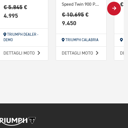
€ 
Speed Twin 900 Pure White/Blue/Orange Abs
€ 5.845
€
€ 10.695
€
4.995
9.450
TRIUMPH DEALER -
DEMO
TRIUMPH CALABRIA
TR
DETTAGLI MOTO
DETTAGLI MOTO
DET