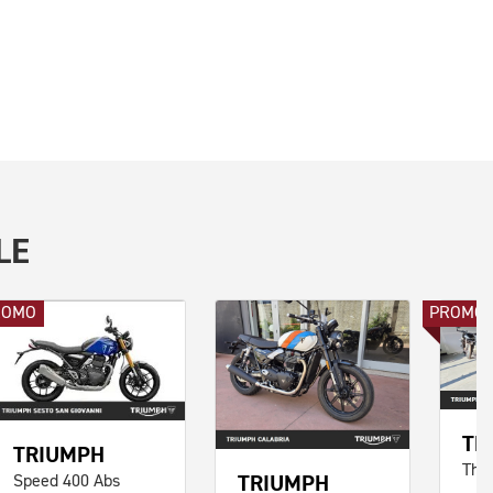
LE
ROMO
PROMO
TR
TRIUMPH
TRIUMPH
Speed 400 Abs