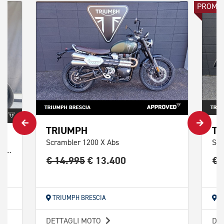
PROMO
TRIUMPH
TR
Scrambler 1200 X Abs
Scr
Bonneville 1200 T120 Black DGR Limited Edition Abs E5
€ 14.995
€ 13.400
€ 
TRIUMPH BRESCIA
T
DETTAGLI MOTO
DE