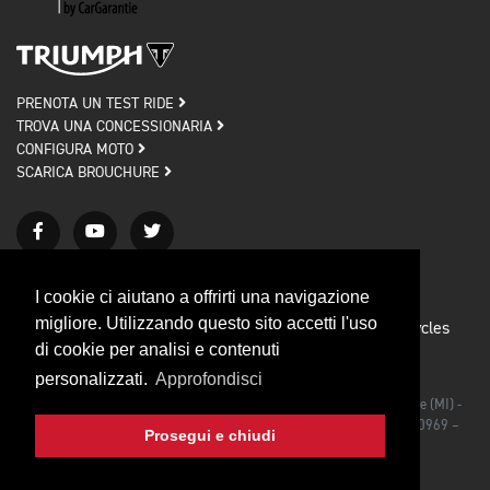
PRENOTA UN TEST RIDE
TROVA UNA CONCESSIONARIA
CONFIGURA MOTO
SCARICA BROUCHURE
I cookie ci aiutano a offrirti una navigazione
migliore. Utilizzando questo sito accetti l'uso
Privacy policy
Cookie policy
© 2026 Triumph Motorcycles
di cookie per analisi e contenuti
Credits
personalizzati.
Approfondisci
Triumph Motorcycles Srl - Via Rodolfo Morandi, 27/bis 20090 Segrate (MI) -
Iscrizione al Registro delle Imprese di Milano C.F./P.IVA IT 03492990969 –
Prosegui e chiudi
CAP. SOC. €1.000.000,00 I.V.