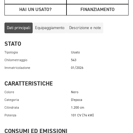
HAI UN USATO?
FINANZIAMENTO
Dati principali
Equipaggiamento
Descrizione e note
STATO
Tipologia
Usato
Chilometraggio
543
Immatricolazione
01/2026
CARATTERISTICHE
Colore
Nero
Categoria
D'epoca
Cilindrata
1.200 cm
Potenza
101 CV (74 kW)
CONSUMI ED EMISSIONI