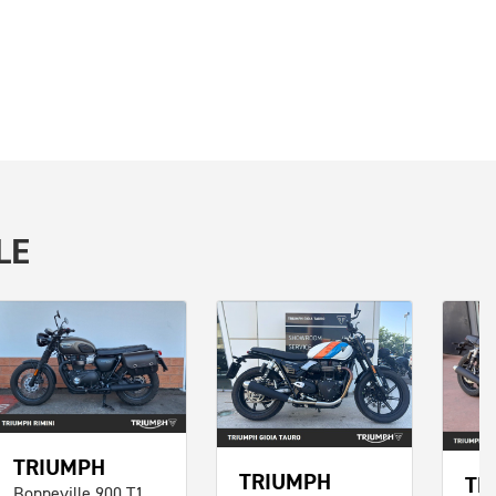
LE
TRIUMPH
TRIUMPH
TR
Bonneville 900 T100 Black