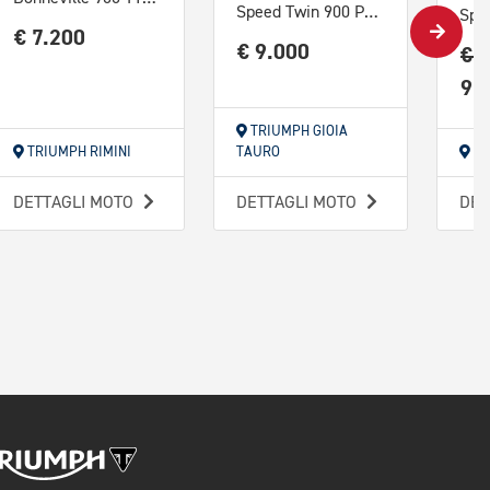
Speed Twin 900 Pure White/Blue/Orange Abs
€ 7.200
€ 9.000
€ 
9.
TRIUMPH GIOIA
TRIUMPH RIMINI
TAURO
TR
DETTAGLI MOTO
DETTAGLI MOTO
DET