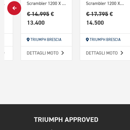
Speed Twin 1200 RS Abs
Scrambler 1200 X Abs
Scrambler 1200 XE Icon Edition Abs
€ 14.995
€
€ 17.795
€
13.400
14.500
TRIUMPH BRESCIA
TRIUMPH BRESCIA
O
DETTAGLI MOTO
DETTAGLI MOTO
TRIUMPH APPROVED