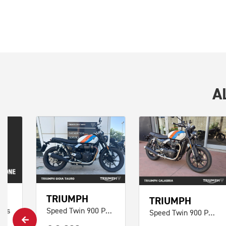
A
TRIUMPH
TRIUMPH
Abs
Speed Twin 900 Pure White/Blue/Orange Abs
Speed Twin 900 Pure White/Blue/Orange Abs