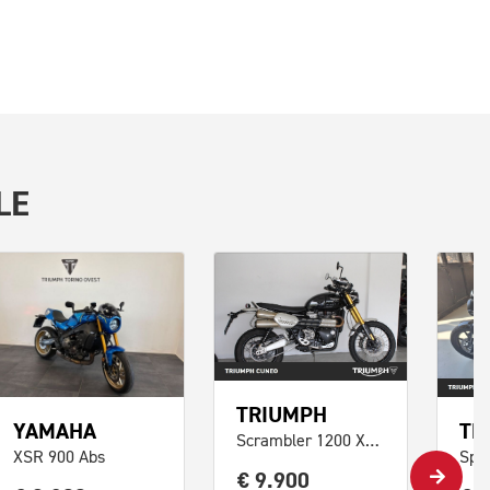
LE
TRIUMPH
YAMAHA
TR
Scrambler 1200 XE Abs
XSR 900 Abs
€ 9.900