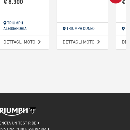
€ 8.300
€ 
TRIUMPH
ALESSANDRIA
TRIUMPH CUNEO
TR
DETTAGLI MOTO
DETTAGLI MOTO
DET
ENOTA UN TEST RIDE
OVA UNA CONCESSIONARIA