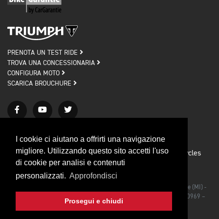
PRENOTA UN TEST RIDE
TROVA UNA CONCESSIONARIA
CONFIGURA MOTO
SCARICA BROUCHURE
I cookie ci aiutano a offrirti una navigazione
migliore. Utilizzando questo sito accetti l'uso
Privacy policy
Cookie policy
© 2026 Triumph Motorcycles
di cookie per analisi e contenuti
Credits
personalizzati.
Approfondisci
Triumph Motorcycles Srl - Via Rodolfo Morandi, 27/bis 20090 Segrate (MI) -
Iscrizione al Registro delle Imprese di Milano C.F./P.IVA IT 03492990969 –
Prosegui e chiudi
CAP. SOC. €1.000.000,00 I.V.