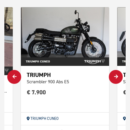
TRIUMPH
TR
Scrambler 900 Abs E5
Spe
€ 7.900
€ 
Speed Twin 900 Pure White/Blue/Orange Abs
TRIUMPH CUNEO
T