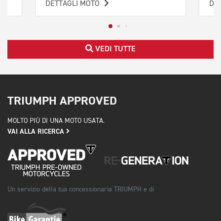
DETTAGLI MOTO
DE
VEDI TUTTE
TRIUMPH APPROVED
MOLTO PIÙ DI UNA MOTO USATA.
VAI ALLA RICERCA
Un servizio della tua concessionaria TRIUMPH e di