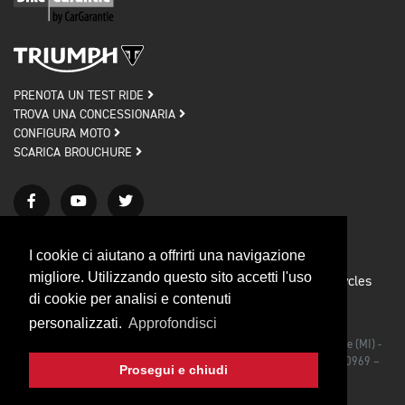
PRENOTA UN TEST RIDE
TROVA UNA CONCESSIONARIA
CONFIGURA MOTO
SCARICA BROUCHURE
I cookie ci aiutano a offrirti una navigazione
migliore. Utilizzando questo sito accetti l'uso
Privacy policy
Cookie policy
© 2026 Triumph Motorcycles
di cookie per analisi e contenuti
Credits
personalizzati.
Approfondisci
Triumph Motorcycles Srl - Via Rodolfo Morandi, 27/bis 20090 Segrate (MI) -
Iscrizione al Registro delle Imprese di Milano C.F./P.IVA IT 03492990969 –
Prosegui e chiudi
CAP. SOC. €1.000.000,00 I.V.