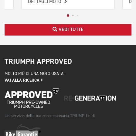
DETTAGLI MOTO
DE
VEDI TUTTE
TRIUMPH APPROVED
MOLTO PIÙ DI UNA MOTO USATA.
VAI ALLA RICERCA
Un servizio della tua concessionaria TRIUMPH e di