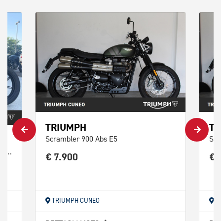
TRIUMPH
TR
Scrambler 900 Abs E5
Scr
Speed Twin 900 Pure White/Blue/Orange Abs
€ 7.900
€ 
TRIUMPH CUNEO
T