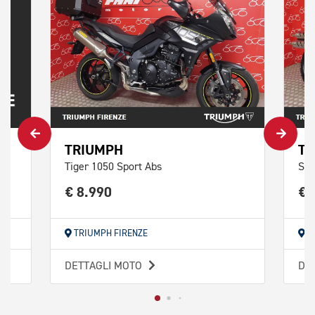
TRIUMPH
TR
Tiger 1050 Sport Abs
Scr
€ 8.990
€ 
TRIUMPH FIRENZE
T
DETTAGLI MOTO
DE