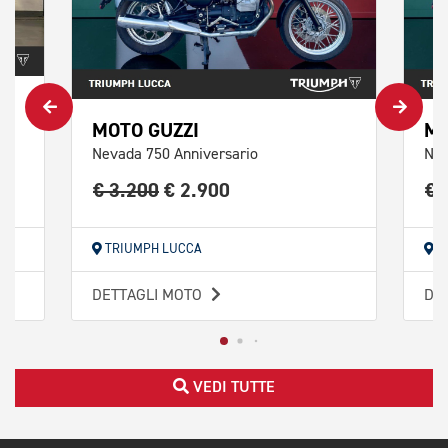
MOTO GUZZI
MO
Nevada 750 Anniversario
Nev
€ 3.200
€ 2.900
€ 
TRIUMPH LUCCA
T
DETTAGLI MOTO
DE
VEDI TUTTE