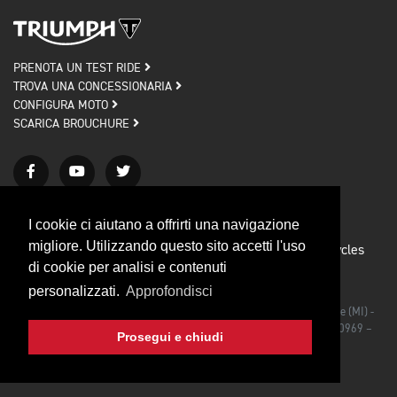
PRENOTA UN TEST RIDE
TROVA UNA CONCESSIONARIA
CONFIGURA MOTO
SCARICA BROUCHURE
I cookie ci aiutano a offrirti una navigazione
migliore. Utilizzando questo sito accetti l'uso
Privacy policy
Cookie policy
© 2026 Triumph Motorcycles
di cookie per analisi e contenuti
Credits
personalizzati.
Approfondisci
Triumph Motorcycles Srl - Via Rodolfo Morandi, 27/bis 20090 Segrate (MI) -
Iscrizione al Registro delle Imprese di Milano C.F./P.IVA IT 03492990969 –
Prosegui e chiudi
CAP. SOC. €1.000.000,00 I.V.