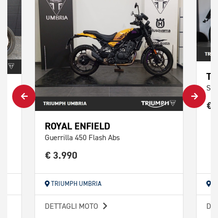
TR
Scr
€ 
ROYAL ENFIELD
Guerrilla 450 Flash Abs
€ 3.990
TRIUMPH UMBRIA
T
DETTAGLI MOTO
DE