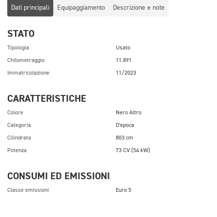
Dati principali
Equipaggiamento
Descrizione e note
STATO
Tipologia
Usato
Chilometraggio
11.891
Immatricolazione
11/2023
CARATTERISTICHE
Colore
Nero Altro
Categoria
D'epoca
Cilindrata
803 cm
Potenza
73 CV (54 kW)
CONSUMI ED EMISSIONI
Classe emissioni
Euro 5