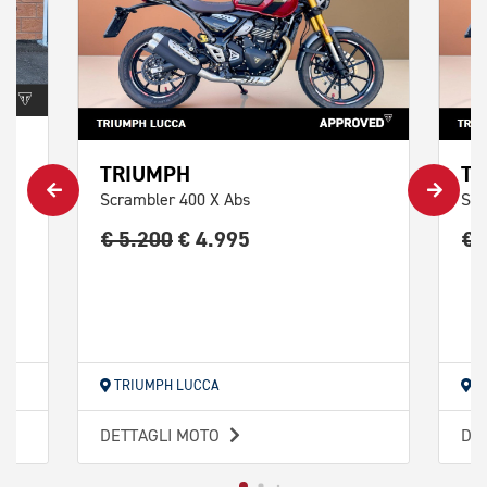
TRIUMPH
TR
Scrambler 400 X Abs
Scr
€ 5.200
€ 4.995
€ 
TRIUMPH LUCCA
T
DETTAGLI MOTO
DE