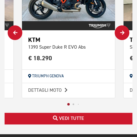
KTM
TR
1390 Super Duke R EVO Abs
Spe
€ 18.290
€ 
TRIUMPH GENOVA
T
DETTAGLI MOTO
DE
VEDI TUTTE