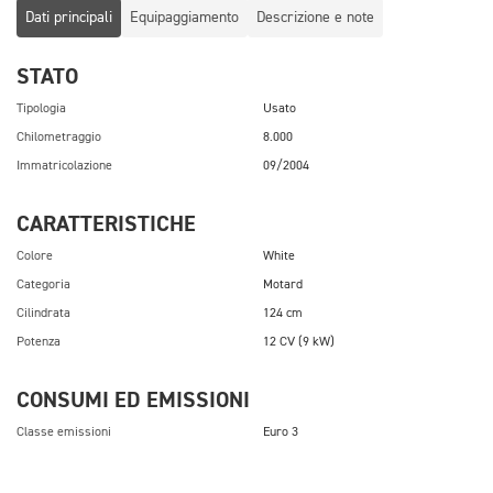
Dati principali
Equipaggiamento
Descrizione e note
STATO
Tipologia
Usato
Chilometraggio
8.000
Immatricolazione
09/2004
CARATTERISTICHE
Colore
White
Categoria
Motard
Cilindrata
124 cm
Potenza
12 CV (9 kW)
CONSUMI ED EMISSIONI
Classe emissioni
Euro 3