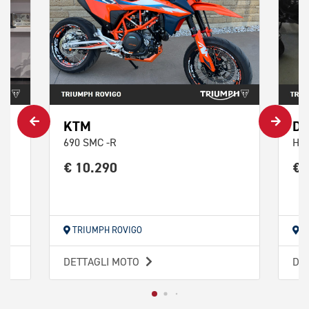
KTM
DU
690 SMC -R
Hyp
€ 10.290
€ 
TRIUMPH ROVIGO
T
DETTAGLI MOTO
DE