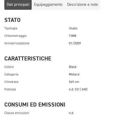
Dati principali
Equipaggiamento
Descrizione e note
STATO
Tipologia
Usato
Chilometraggio
7.888
Immatricolazione
01/2009
CARATTERISTICHE
Colore
Black
Categoria
Motard
Cilindrata
549 cm
Potenza
n.d. CV ( kW)
CONSUMI ED EMISSIONI
Classe emissioni
n.d.