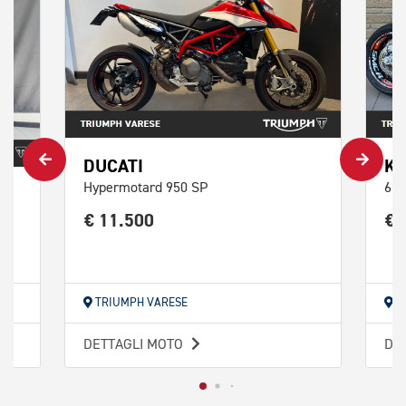
DUCATI
K
Hypermotard 950 SP
690
€ 11.500
€ 
TRIUMPH VARESE
T
DETTAGLI MOTO
DE