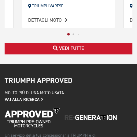
TRIUMPH VARESE
T
DETTAGLI MOTO
DE
VEDI TUTTE
TRIUMPH APPROVED
MOLTO PIÙ DI UNA MOTO USATA.
VAI ALLA RICERCA
Un servizio della tua concessionaria TRIUMPH e di