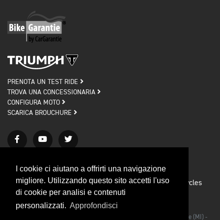
PRENOTA UN TEST RIDE
TROVA UNA CONCESSIONARIA
CONFIGURA MOTO
SCARICA BROUCHURE
I cookie ci aiutano a offrirti una navigazione
migliore. Utilizzando questo sito accetti l'uso
Privacy policy
Cookie policy
© 2026 Triumph Motorcycles
di cookie per analisi e contenuti
Credits
personalizzati.
Approfondisci
Triumph Motorcycles Srl - Via Rodolfo Morandi, 27/bis 20090 Segrate (MI) -