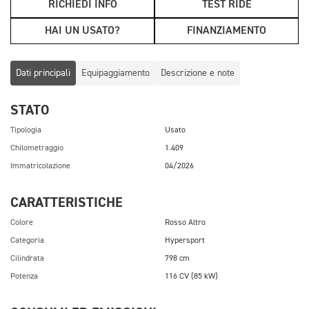
RICHIEDI INFO
TEST RIDE
HAI UN USATO?
FINANZIAMENTO
Dati principali
Equipaggiamento
Descrizione e note
STATO
Tipologia
Usato
Chilometraggio
1.409
Immatricolazione
04/2026
CARATTERISTICHE
Colore
Rosso Altro
Categoria
Hypersport
Cilindrata
798 cm
Potenza
116 CV (85 kW)