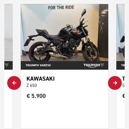
KAWASAKI
TR
Z 650
Str
€ 5.900
€ 