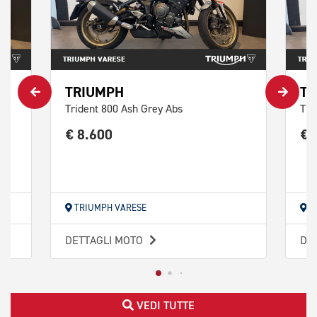
TRIUMPH
TR
Trident 800 Ash Grey Abs
Tri
€ 8.600
€ 
TRIUMPH VARESE
T
DETTAGLI MOTO
DE
VEDI TUTTE