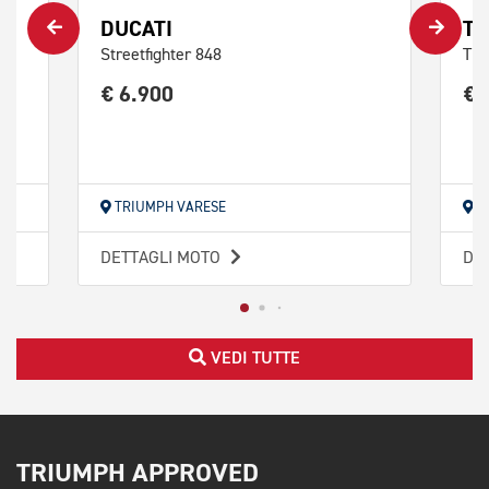
DUCATI
TR
Streetfighter 848
Tri
€ 6.900
€ 
TRIUMPH VARESE
T
DETTAGLI MOTO
DE
VEDI TUTTE
TRIUMPH APPROVED