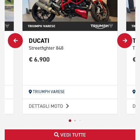
DUCATI
TR
Streetfighter 848
Tri
€ 6.900
€ 
TRIUMPH VARESE
T
DETTAGLI MOTO
DE
VEDI TUTTE