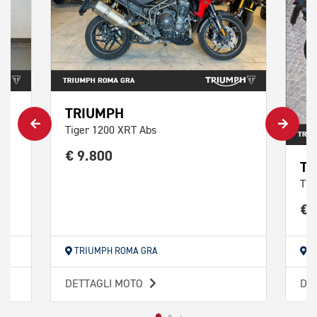
TRIUMPH
Tiger 1200 XRT Abs
€ 9.800
TR
Tig
€ 
TRIUMPH ROMA GRA
T
DETTAGLI MOTO
DE