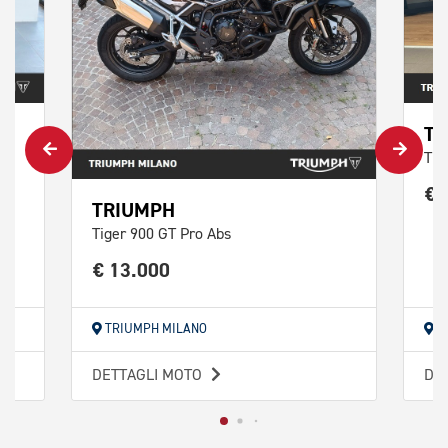
TR
Tig
€ 
TRIUMPH
Tiger 900 GT Pro Abs
€ 13.000
TRIUMPH MILANO
T
DETTAGLI MOTO
DE