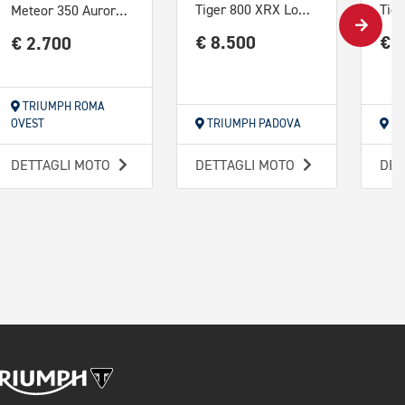
Tiger 800 XRX Low Abs
Tig
Meteor 350 Aurora Abs E5
€ 8.500
€ 
€ 2.700
TRIUMPH ROMA
OVEST
TRIUMPH PADOVA
TR
DETTAGLI MOTO
DETTAGLI MOTO
DET