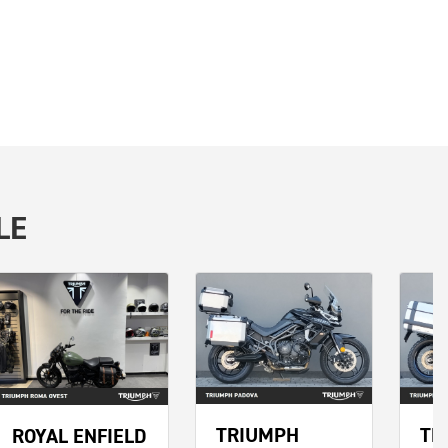
LE
TRIUMPH
TR
ROYAL ENFIELD