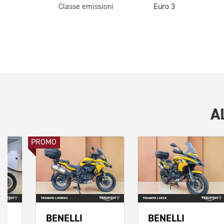
Classe emissioni
Euro 3
A
PROMO
I
BENELLI
BENELLI