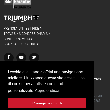
PRENOTA UN TEST RIDE
TROVA UNA CONCESSIONARIA
CONFIGURA MOTO
SCARICA BROUCHURE
I cookie ci aiutano a offrirti una navigazione
migliore. Utilizzando questo sito accetti l'uso
Privacy policy
Cookie policy
© 2026 Triumph Motorcycles
di cookie per analisi e contenuti
Credits
personalizzati.
Approfondisci
Triumph Motorcycles Srl - Via Rodolfo Morandi, 27/bis 20090 Segrate (MI) -
Iscrizione al Registro delle Imprese di Milano C.F./P.IVA IT 03492990969 –
Prosegui e chiudi
CAP. SOC. €1.000.000,00 I.V.