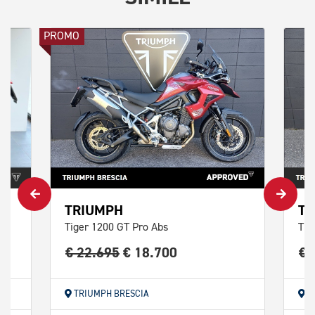
PROMO
TRIUMPH
TR
Tiger 1200 GT Pro Abs
Tig
€ 22.695
€ 18.700
€ 
TRIUMPH BRESCIA
T