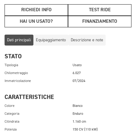
RICHIEDI INFO
TEST RIDE
HAI UN USATO?
FINANZIAMENTO
Dati principali
Equipaggiamento
Descrizione e note
STATO
Tipologia
Usato
Chilometraggio
6.027
Immatricolazione
07/2024
CARATTERISTICHE
Colore
Bianco
Categoria
Enduro
Cilindrata
1.160 cm
Potenza
150 CV (110 kW)