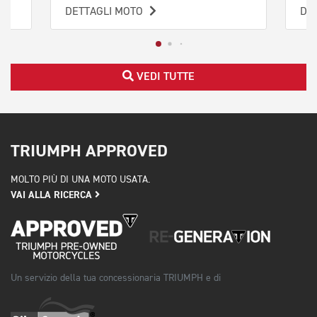
DETTAGLI MOTO
DE
VEDI TUTTE
TRIUMPH APPROVED
MOLTO PIÙ DI UNA MOTO USATA.
VAI ALLA RICERCA
Un servizio della tua concessionaria TRIUMPH e di