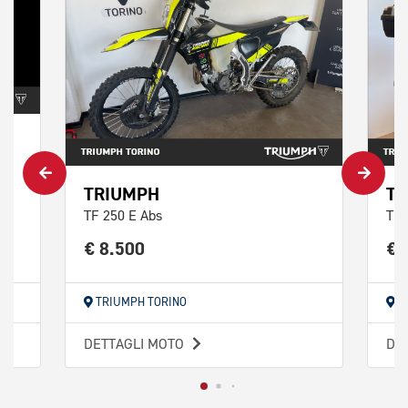
TRIUMPH
TR
TF 250 E Abs
Tig
€ 8.500
€ 
TRIUMPH TORINO
T
DETTAGLI MOTO
DE