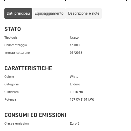
Dati principali
Equipaggiamento
Descrizione e note
STATO
Tipologia
Usato
Chilometraggio
45.000
Immatricolazione
01/2016
CARATTERISTICHE
Colore
White
Categoria
Enduro
Cilindrata
1.215 cm
Potenza
137 CV (101 kW)
CONSUMI ED EMISSIONI
Classe emissioni
Euro 3