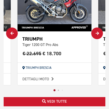
TRIUMPH
TR
Tiger 1200 GT Pro Abs
Tig
€ 22.695
€ 18.700
€ 
TRIUMPH BRESCIA
T
DETTAGLI MOTO
DE
VEDI TUTTE