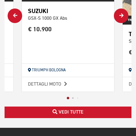
SUZUKI
GSX-S 1000 GX Abs
€ 10.900
TR
Str
€ 
TRIUMPH BOLOGNA
T
DETTAGLI MOTO
DE
VEDI TUTTE