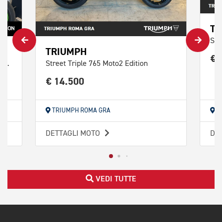
TR
Str
TRIUMPH
€ 
Ninja ZX-10R KRT Replica Performance Abs
Street Triple 765 Moto2 Edition
€ 14.500
TRIUMPH ROMA GRA
T
DETTAGLI MOTO
DE
VEDI TUTTE