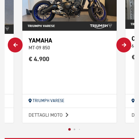
C
YAMAHA
650
MT-09 850
€ 
€ 4.900
TRIUMPH VARESE
T
DETTAGLI MOTO
DE