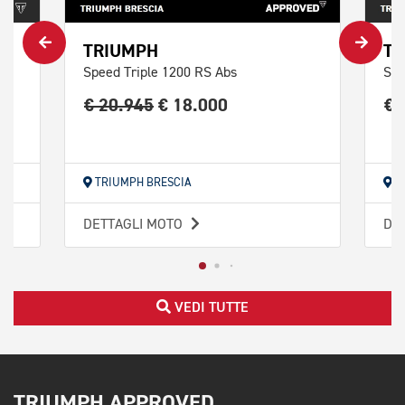
TRIUMPH
TR
Speed Triple 1200 RS Abs
Spe
€ 20.945
€ 18.000
€ 
TRIUMPH BRESCIA
T
DETTAGLI MOTO
DE
VEDI TUTTE
TRIUMPH APPROVED