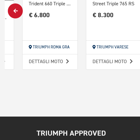
Trident 660 Triple Tribute Abs
Street Triple 765 RS
€ 6.800
€ 8.300
Daytona 660 Aluminium SIlver / Sapphire Black Abs
TRIUMPH ROMA GRA
TRIUMPH VARESE
O
DETTAGLI MOTO
DETTAGLI MOTO
TRIUMPH APPROVED