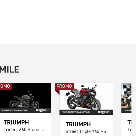
MILE
ROMO
PROMO
TRIUMPH
TR
TRIUMPH
Trident 660 Stone Grey Abs
Street Triple 765 RS