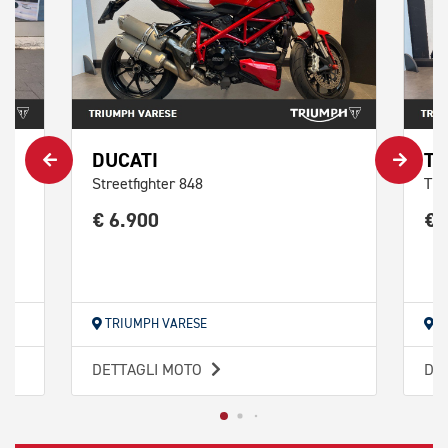
DUCATI
TR
Streetfighter 848
Tri
€ 6.900
€ 
TRIUMPH VARESE
T
DETTAGLI MOTO
DE