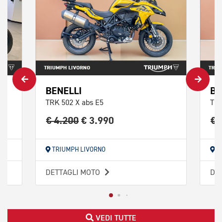
BENELLI
BE
TRK 502 X abs E5
TRK
€ 4.200
€ 3.990
€ 
TRIUMPH LIVORNO
T
DETTAGLI MOTO
DE
VEDI TUTTE