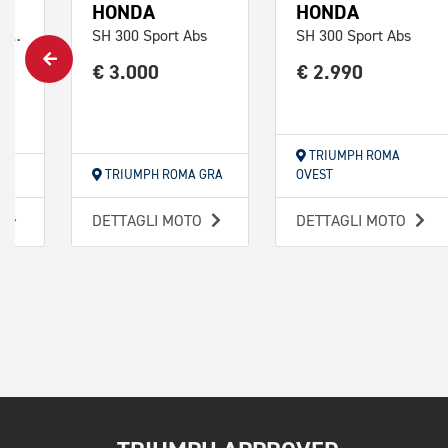
HONDA
HONDA
Agility 200 i R16 Plus Abs E5
SH 300 Sport Abs
SH 300 Sport Abs
€ 3.000
€ 2.990
TRIUMPH ROMA
MO
TRIUMPH ROMA GRA
OVEST
O
DETTAGLI MOTO
DETTAGLI MOTO