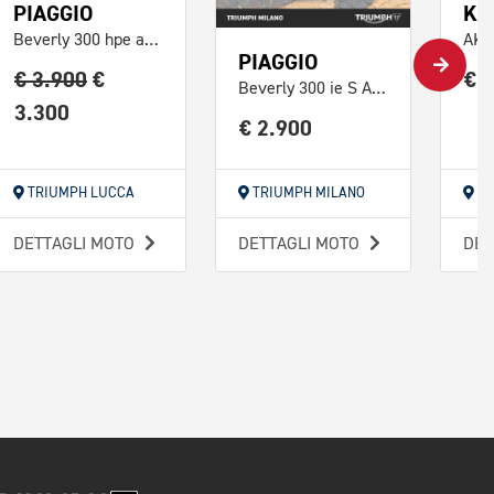
PIAGGIO
KY
Beverly 300 hpe abs-asr Black Edition
AK 
PIAGGIO
€ 3.900
€
€ 
Beverly 300 ie S Abs-asr
3.300
€ 2.900
TRIUMPH LUCCA
TRIUMPH MILANO
TR
DETTAGLI MOTO
DETTAGLI MOTO
DET