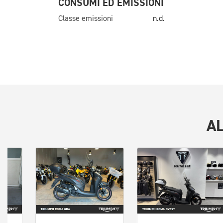
CONSUMI ED EMISSIONI
Classe emissioni
n.d.
A