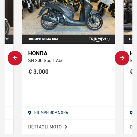
HONDA
H
SH 300 Sport Abs
SH 
€ 3.000
€ 
TRIUMPH ROMA GRA
T
DETTAGLI MOTO
DE