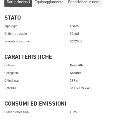
Dati principali
Equipaggiamento
Descrizione e note
STATO
Tipologia
Usato
Chilometraggio
55.643
Immatricolazione
06/2006
CARATTERISTICHE
Colore
Nero Altro
Categoria
Scooter
Cilindrata
399 cm
Potenza
34 CV (25 kW)
CONSUMI ED EMISSIONI
Classe emissioni
Euro 3