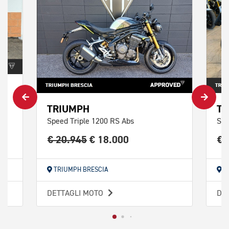
TRIUMPH
TR
Speed Triple 1200 RS Abs
Str
€ 20.945
€ 18.000
€ 
TRIUMPH BRESCIA
T
DETTAGLI MOTO
DE