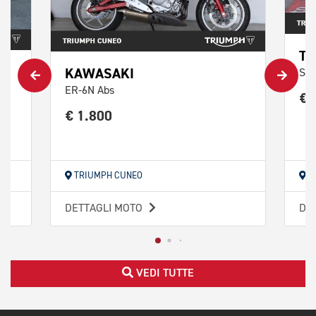
TR
KAWASAKI
Str
ER-6N Abs
€ 
€ 1.800
TRIUMPH CUNEO
TR
DETTAGLI MOTO
DE
VEDI TUTTE