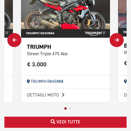
B
TRIUMPH
R 1
Street Triple 675 Abs
€ 
€ 3.000
TRIUMPH RAVENNA
TR
DETTAGLI MOTO
DE
VEDI TUTTE