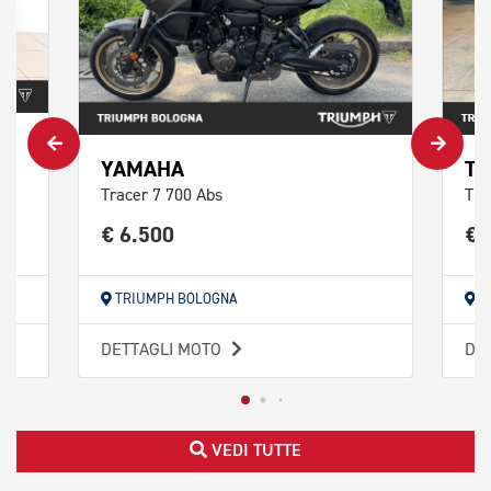
YAMAHA
TR
Tracer 7 700 Abs
Tig
€ 6.500
€ 
TRIUMPH BOLOGNA
T
DETTAGLI MOTO
DE
VEDI TUTTE