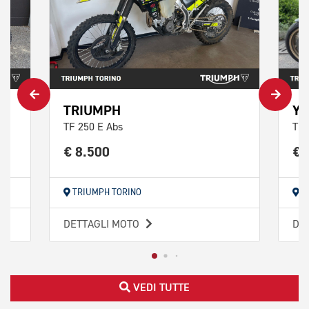
TRIUMPH
Y
TF 250 E Abs
Tra
€ 8.500
€ 
TRIUMPH TORINO
T
DETTAGLI MOTO
DE
VEDI TUTTE