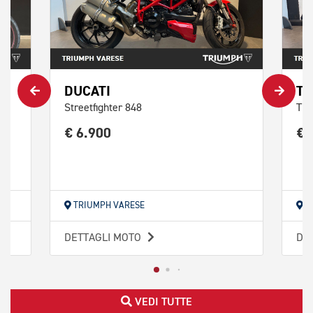
DUCATI
TR
Streetfighter 848
Tri
€ 6.900
€ 
TRIUMPH VARESE
T
DETTAGLI MOTO
DE
VEDI TUTTE