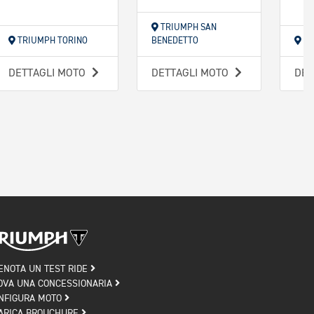
TRIUMPH SAN
TRIUMPH TORINO
BENEDETTO
TR
DETTAGLI MOTO
DETTAGLI MOTO
DET
ENOTA UN TEST RIDE
OVA UNA CONCESSIONARIA
NFIGURA MOTO
ARICA BROUCHURE