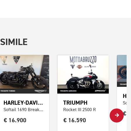
SIMILE
HARLEY-DAVIDSON
TRIUMPH
Softail 1690 Breakout
Rocket III 2500 R
€ 
€ 16.900
€ 16.590