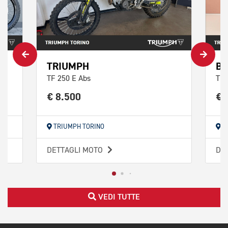
TRIUMPH
BE
TF 250 E Abs
TRK
€ 8.500
€ 
TRIUMPH TORINO
T
DETTAGLI MOTO
DE
VEDI TUTTE