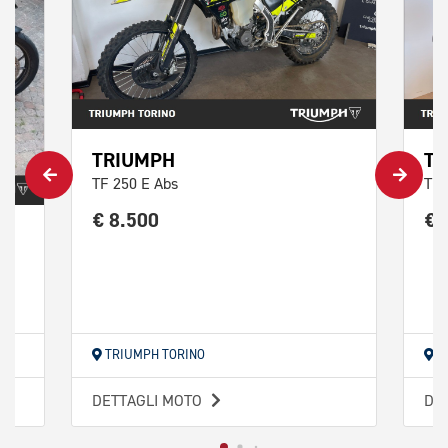
TRIUMPH
TR
TF 250 E Abs
Tig
€ 8.500
€ 
TRIUMPH TORINO
T
DETTAGLI MOTO
DE