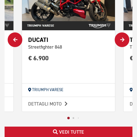
DUCATI
TR
Streetfighter 848
Tri
€ 6.900
€ 
TRIUMPH VARESE
T
DETTAGLI MOTO
DE
VEDI TUTTE