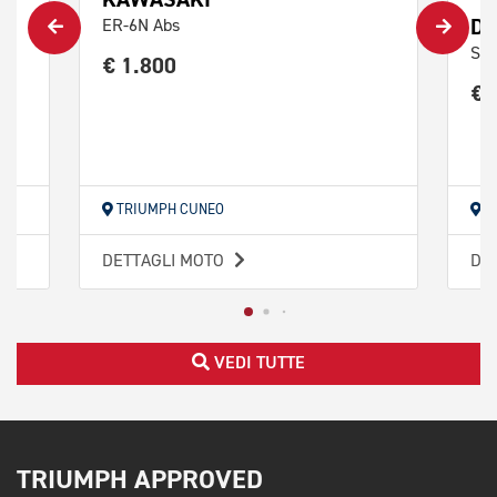
DU
ER-6N Abs
Str
€ 1.800
€ 
TRIUMPH CUNEO
T
DETTAGLI MOTO
DE
VEDI TUTTE
TRIUMPH APPROVED